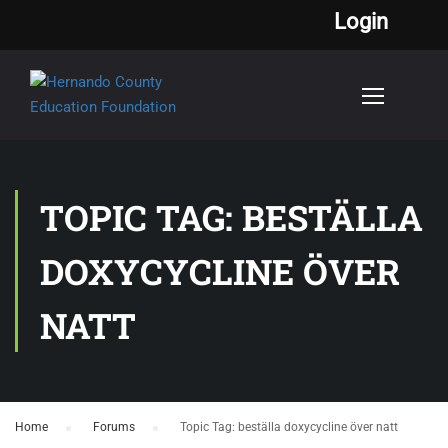
Login
TOPIC TAG: BESTÄLLA
DOXYCYCLINE ÖVER
NATT
Home
›
Forums
›
Topic Tag: beställa doxycycline över natt