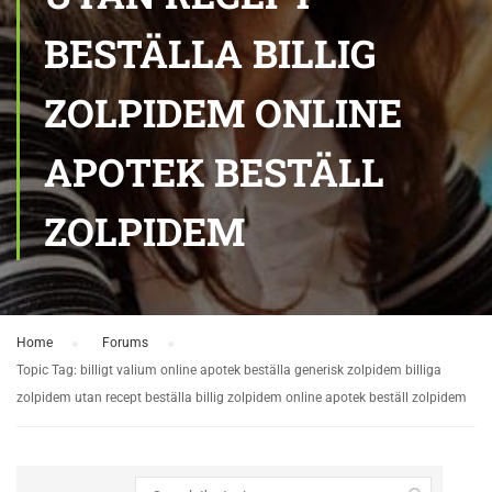
BESTÄLLA BILLIG
ZOLPIDEM ONLINE
APOTEK BESTÄLL
ZOLPIDEM
Home
›
Forums
›
Topic Tag: billigt valium online apotek beställa generisk zolpidem billiga
zolpidem utan recept beställa billig zolpidem online apotek beställ zolpidem