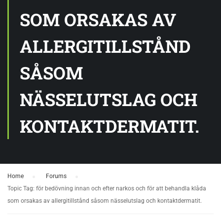
SOM ORSAKAS AV
ALLERGITILLSTÅND
SÅSOM
NÄSSELUTSLAG OCH
KONTAKTDERMATIT.
Home
›
Forums
›
Topic Tag: för bedövning innan och efter narkos och för att behandla klåda
som orsakas av allergitillstånd såsom nässelutslag och kontaktdermatit.