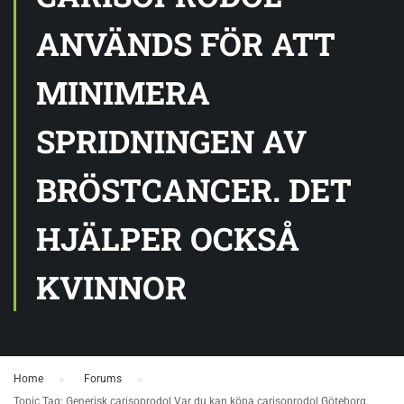
ANVÄNDS FÖR ATT
MINIMERA
SPRIDNINGEN AV
BRÖSTCANCER. DET
HJÄLPER OCKSÅ
KVINNOR
Home
›
Forums
›
Topic Tag: Generisk carisoprodol Var du kan köpa carisoprodol Göteborg.