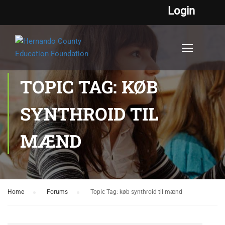
Login
TOPIC TAG: KØB
SYNTHROID TIL
MÆND
Home
›
Forums
›
Topic Tag: køb synthroid til mænd