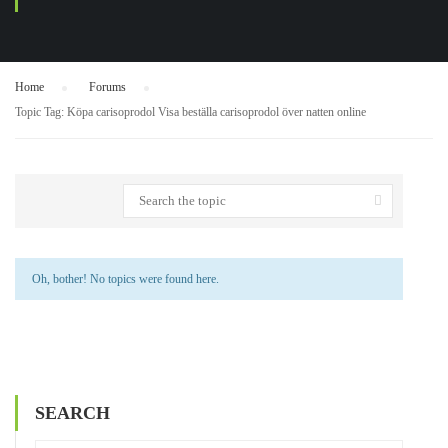
Home
›
Forums
›
Topic Tag: Köpa carisoprodol Visa beställa carisoprodol över natten online
Oh, bother! No topics were found here.
SEARCH