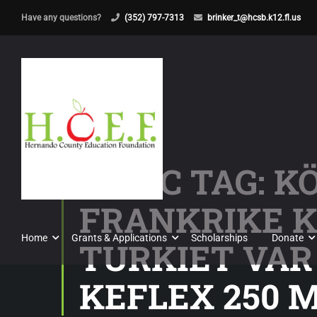
Have any questions?
(352) 797-7313
brinker_t@hcsb.k12.fl.us
TOPIC TAG: K
FRANKRIKE K
Home
Grants & Applications
Scholarships
Donate
TURKIET VAR
KEFLEX 250 M