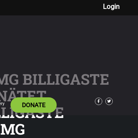
Login
 MG BILLIGASTE
 NÄTET
ery
DONATE
LLIGASTE
Facebook
Twitter
 MG