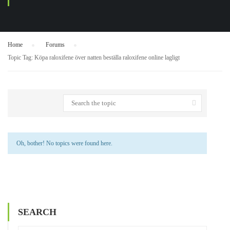
Home
›
Forums
›
Topic Tag: Köpa raloxifene över natten beställa raloxifene online lagligt
Oh, bother! No topics were found here.
SEARCH