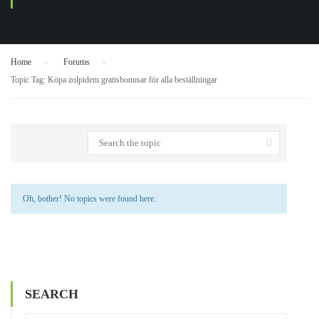
Home
›
Forums
›
Topic Tag: Köpa zolpidem gratisbonusar för alla beställningar
Oh, bother! No topics were found here.
SEARCH