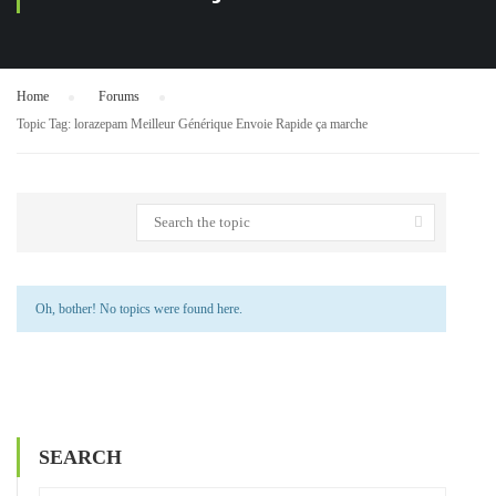
Home
›
Forums
›
Topic Tag: lorazepam Meilleur Générique Envoie Rapide ça marche
Oh, bother! No topics were found here.
SEARCH