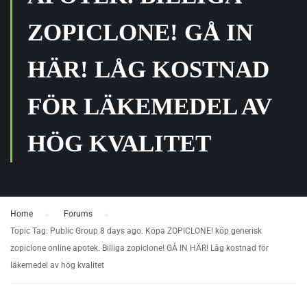
ZOPICLONE! GÅ IN
HÄR! LÅG KOSTNAD
FÖR LÄKEMEDEL AV
HÖG KVALITET
Home
›
Forums
›
Topic Tag: Public Group 8 days ago. Köpa ZOPICLONE! köp generisk
zopiclone online apotek. Billiga zopiclone! GÅ IN HÄR! Låg kostnad för
läkemedel av hög kvalitet