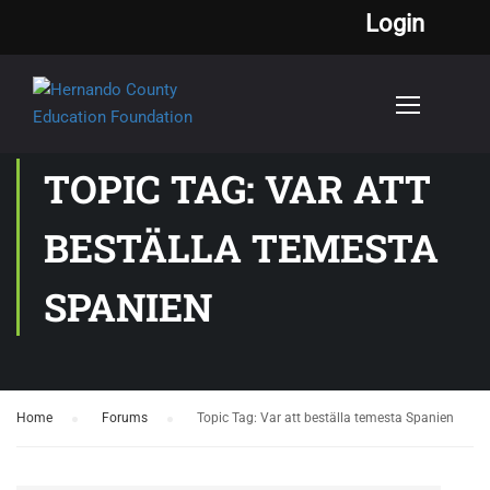
Login
TOPIC TAG: VAR ATT
BESTÄLLA TEMESTA
SPANIEN
Home
›
Forums
›
Topic Tag: Var att beställa temesta Spanien